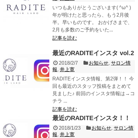
いつもありがとうございます( ^ω^ )
年が明けたと思ったら、もう2月後
半。早いものです。 おかげさまで、
2月も多数のご予約をいた...
記事を読む
最近のRADITEインスタ vol.2
2018/2/7
お知らせ
,
サロン情
報
,
井上寛
RADITEインスタ情報、第2弾！！ 今
回も最近のスタッフ投稿をまとめて
見ました♪ 前回のインスタ情報は→コ
チラ ...
記事を読む
最近のRADITEインスタ！！
2018/1/23
お知らせ
,
サロン情
報
,
井上寛