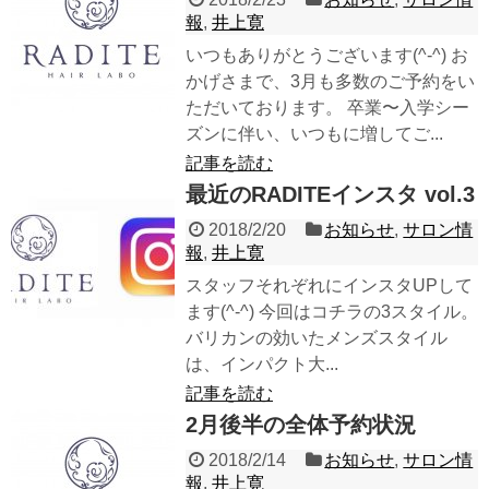
報
,
井上寛
いつもありがとうございます(^-^) お
かげさまで、3月も多数のご予約をい
ただいております。 卒業〜入学シー
ズンに伴い、いつもに増してご...
記事を読む
最近のRADITEインスタ vol.3
2018/2/20
お知らせ
,
サロン情
報
,
井上寛
スタッフそれぞれにインスタUPして
ます(^-^) 今回はコチラの3スタイル。
バリカンの効いたメンズスタイル
は、インパクト大...
記事を読む
2月後半の全体予約状況
2018/2/14
お知らせ
,
サロン情
報
,
井上寛