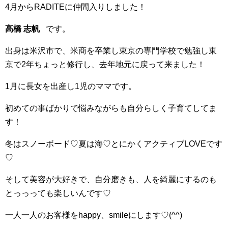
4月からRADITEに仲間入りしました！
高橋 志帆
です。
出身は米沢市で、米商を卒業し東京の専門学校で勉強し東
京で2年ちょっと修行し、去年地元に戻って来ました！
1月に長女を出産し1児のママです。
初めての事ばかりで悩みながらも自分らしく子育てしてま
す！
冬はスノーボード♡夏は海♡とにかくアクティブLOVEです
♡
そして美容が大好きで、自分磨きも、人を綺麗にするのも
とっっっても楽しいんです♡
一人一人のお客様をhappy、smileにします♡(^^)