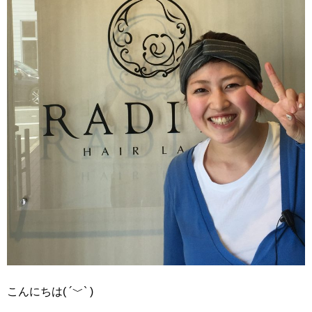
こんにちは( ´﹀` )