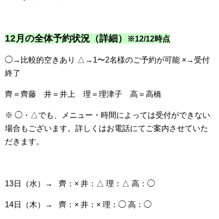
12月の全体予約状況（詳細）
※12/12時点
◯→比較的空きあり △→1〜2名様のご予約が可能 ×→受付
終了
齊＝齊藤 井＝井上 理＝理津子 高＝高橋
※ ◯・△でも、メニュー・時間によっては受付ができない
場合もございます。詳しくはお電話にてご案内させていた
だきます。
13日（水）→ 齊：× 井：△ 理：△ 高：◯
14日（木）→ 齊：× 井：× 理：◯ 高：◯