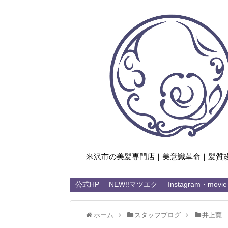
米沢市の美髪専門店｜美意識革命｜髪質
公式HP
NEW!!マツエク
Instagram・movie
ホーム
スタッフブログ
井上寛