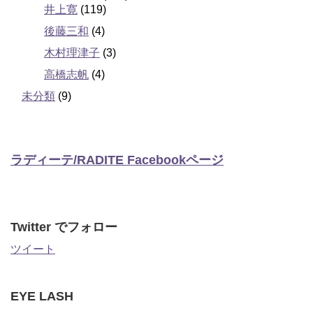
井上寛
(119)
後藤三和
(4)
木村理津子
(3)
高橋志帆
(4)
未分類
(9)
ラディーテ/RADITE Facebookページ
Twitter でフォロー
ツイート
EYE LASH