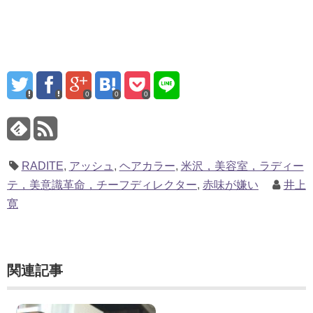
0
0
0
RADITE
,
アッシュ
,
ヘアカラー
,
米沢，美容室，ラディー
テ，美意識革命，チーフディレクター
,
赤味が嫌い
井上
寛
関連記事