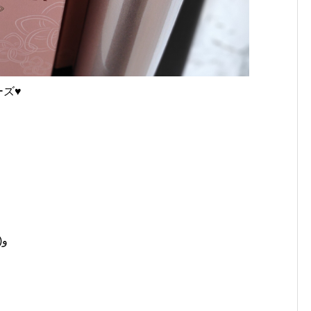
ーズ♥
頭皮マッサージを行いましよう٩(｡•ω•｡)و