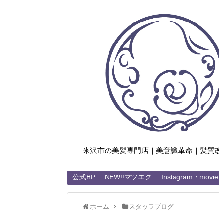
米沢市の美髪専門店｜美意識革命｜髪質
公式HP
NEW!!マツエク
Instagram・movie
ホーム
スタッフブログ