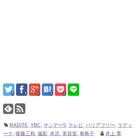
0
0
0
RADITE
,
YBC
,
サンデー5
,
テレビ
,
バリアフリー
,
ラディ
ーテ
,
後藤三和
,
撮影
,
米沢
,
美容室
,
車椅子
井上 寛