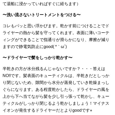
て湯船に浸かっていればすぐに経ちます）
〜洗い流さないトリートメントをつける〜
コレもパッと思い浮かびます。乾かす前につけることでド
ライヤーの熱から髪を守ってくれます。表面に薄いコーテ
ィングができることで指通りが滑らかになり、摩擦が減り
ますので静電気防止にgood( *｀ω´)
〜ドライヤーで髪をしっかり乾かす〜
半乾きの方が水分残るんじゃないですか？・・・答えは
NO!!です。髪表面のキューティクルは、半乾きだとしっか
り閉じないため、隙間から水分が蒸発していき乾燥まっし
ぐらになります。ある程度乾かしたら、ドライヤーの風を
上から下へ当てながら髪を少し引っ張って乾かし、キュー
ティクルがしっかり閉じるよう乾かしましょう！マイナス
イオンが発生するドライヤーだとよりgoodです⭐︎