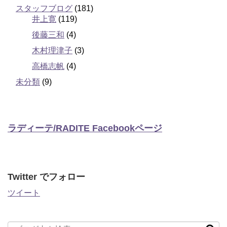
スタッフブログ
(181)
井上寛
(119)
後藤三和
(4)
木村理津子
(3)
高橋志帆
(4)
未分類
(9)
ラディーテ/RADITE Facebookページ
Twitter でフォロー
ツイート