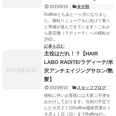
2015/9/19
未分類
Raffineともあと一ヶ月になりまし
た。移転リニューアルに向けて着々
と準備が進んできています！これか
ら新店舗（ラディーテ）への移転が
2ND...
記事を読む
主役はだれ！？【HAIR
LABO RADITE/ラディーテ/米
沢アンチエイジングサロン/艶
髪】
2015/9/10
スタッフブログ
移転に伴いお客様には大変ご不便を
おかけしております。当初の予定で
した９月２７日Raffine最終営業が１
０月１１日（日）までRaffineの...