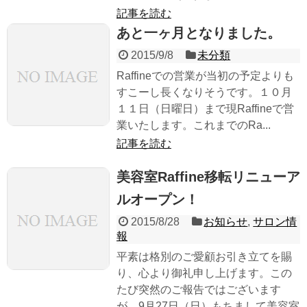
記事を読む
あと一ヶ月となりました。
2015/9/8
未分類
Raffineでの営業が当初の予定よりも
すこーし長くなりそうです。１０月
１１日（日曜日）まで現Raffineで営
業いたします。これまでのRa...
記事を読む
美容室Raffine移転リニューア
ルオープン！
2015/8/28
お知らせ
,
サロン情
報
平素は格別のご愛顧お引き立てを賜
り、心より御礼申し上げます。この
たび突然のご報告ではございます
が、9月27日（日）もちまして美容室